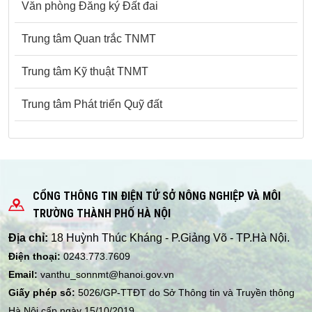
Văn phòng Đăng ký Đất đai
Trung tâm Quan trắc TNMT
Trung tâm Kỹ thuật TNMT
Trung tâm Phát triển Quỹ đất
CỔNG THÔNG TIN ĐIỆN TỬ SỞ NÔNG NGHIỆP VÀ MÔI
TRƯỜNG THÀNH PHỐ HÀ NỘI
Địa chỉ:
18 Huỳnh Thúc Kháng - P.Giảng Võ - TP.Hà Nội.
Điện thoại:
0243.773.7609
Email:
vanthu_sonnmt@hanoi.gov.vn
Giấy phép số:
5026/GP-TTĐT do Sở Thông tin và Truyền thông
Hà Nội cấp ngày 15/10/2019