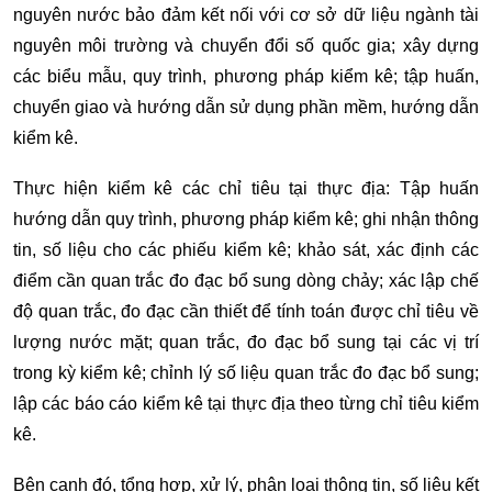
nguyên nước bảo đảm kết nối với cơ sở dữ liệu ngành tài
nguyên môi trường và chuyển đổi số quốc gia; xây dựng
các biểu mẫu, quy trình, phương pháp kiểm kê; tập huấn,
chuyển giao và hướng dẫn sử dụng phần mềm, hướng dẫn
kiểm kê.
Thực hiện kiểm kê các chỉ tiêu tại thực địa: Tập huấn
hướng dẫn quy trình, phương pháp kiểm kê; ghi nhận thông
tin, số liệu cho các phiếu kiểm kê; khảo sát, xác định các
điểm cần quan trắc đo đạc bổ sung dòng chảy; xác lập chế
độ quan trắc, đo đạc cần thiết để tính toán được chỉ tiêu về
lượng nước mặt; quan trắc, đo đạc bổ sung tại các vị trí
trong kỳ kiểm kê; chỉnh lý số liệu quan trắc đo đạc bổ sung;
lập các báo cáo kiểm kê tại thực địa theo từng chỉ tiêu kiểm
kê.
Bên cạnh đó, tổng hợp, xử lý, phân loại thông tin, số liệu kết