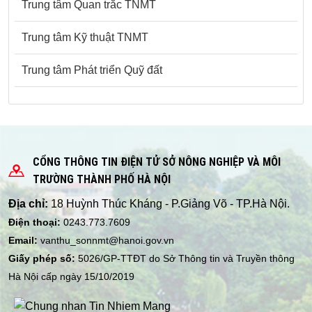
Trung tâm Quan trắc TNMT
Trung tâm Kỹ thuật TNMT
Trung tâm Phát triển Quỹ đất
CỔNG THÔNG TIN ĐIỆN TỬ SỞ NÔNG NGHIỆP VÀ MÔI
TRƯỜNG THÀNH PHỐ HÀ NỘI
Địa chỉ:
18 Huỳnh Thúc Kháng - P.Giảng Võ - TP.Hà Nội.
Điện thoại:
0243.773.7609
Email:
vanthu_sonnmt@hanoi.gov.vn
Giấy phép số:
5026/GP-TTĐT do Sở Thông tin và Truyền thông
Hà Nội cấp ngày 15/10/2019