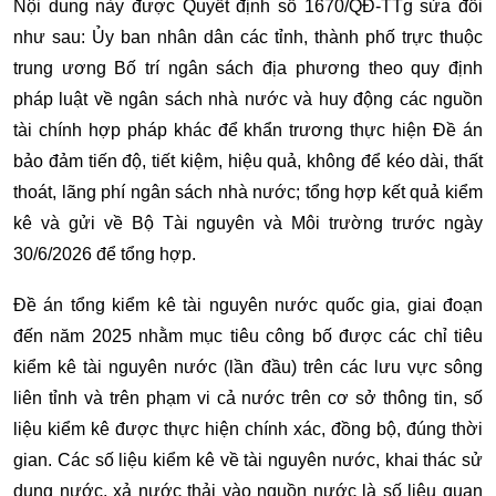
Nội dung này được Quyết định số 1670/QĐ-TTg sửa đổi
như sau: Ủy ban nhân dân các tỉnh, thành phố trực thuộc
trung ương Bố trí ngân sách địa phương theo quy định
pháp luật về ngân sách nhà nước và huy động các nguồn
tài chính hợp pháp khác để khẩn trương thực hiện Đề án
bảo đảm tiến độ, tiết kiệm, hiệu quả, không để kéo dài, thất
thoát, lãng phí ngân sách nhà nước; tổng hợp kết quả kiểm
kê và gửi về Bộ Tài nguyên và Môi trường trước ngày
30/6/2026 để tổng hợp.
Đề án tổng kiểm kê tài nguyên nước quốc gia, giai đoạn
đến năm 2025 nhằm mục tiêu công bố được các chỉ tiêu
kiểm kê tài nguyên nước (lần đầu) trên các lưu vực sông
liên tỉnh và trên phạm vi cả nước trên cơ sở thông tin, số
liệu kiểm kê được thực hiện chính xác, đồng bộ, đúng thời
gian. Các số liệu kiểm kê về tài nguyên nước, khai thác sử
dụng nước, xả nước thải vào nguồn nước là số liệu quan