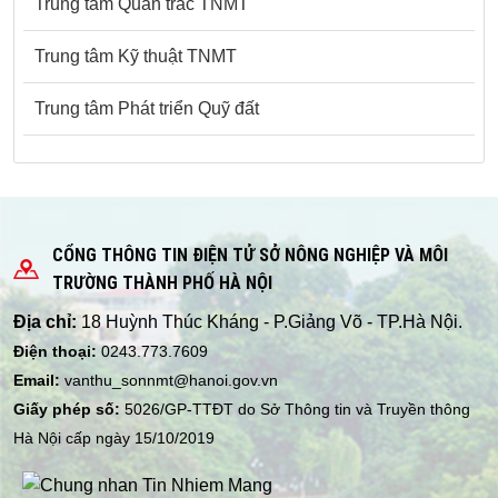
Trung tâm Quan trắc TNMT
Trung tâm Kỹ thuật TNMT
Trung tâm Phát triển Quỹ đất
CỔNG THÔNG TIN ĐIỆN TỬ SỞ NÔNG NGHIỆP VÀ MÔI
TRƯỜNG THÀNH PHỐ HÀ NỘI
Địa chỉ:
18 Huỳnh Thúc Kháng - P.Giảng Võ - TP.Hà Nội.
Điện thoại:
0243.773.7609
Email:
vanthu_sonnmt@hanoi.gov.vn
Giấy phép số:
5026/GP-TTĐT do Sở Thông tin và Truyền thông
Hà Nội cấp ngày 15/10/2019