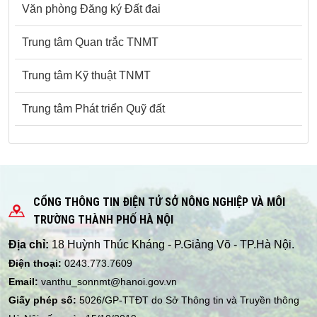
Văn phòng Đăng ký Đất đai
Trung tâm Quan trắc TNMT
Trung tâm Kỹ thuật TNMT
Trung tâm Phát triển Quỹ đất
CỔNG THÔNG TIN ĐIỆN TỬ SỞ NÔNG NGHIỆP VÀ MÔI
TRƯỜNG THÀNH PHỐ HÀ NỘI
Địa chỉ:
18 Huỳnh Thúc Kháng - P.Giảng Võ - TP.Hà Nội.
Điện thoại:
0243.773.7609
Email:
vanthu_sonnmt@hanoi.gov.vn
Giấy phép số:
5026/GP-TTĐT do Sở Thông tin và Truyền thông