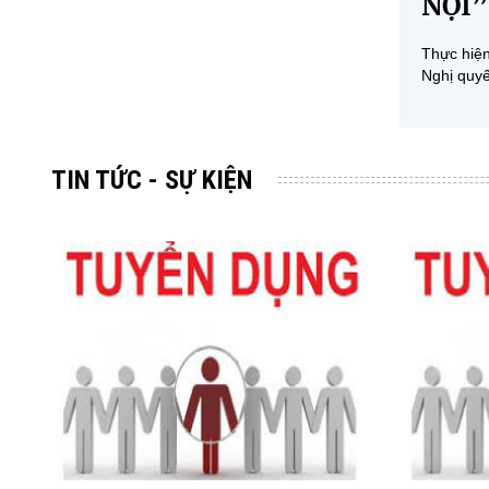
NỘI”
Thực hiện
Nghị quy
TIN TỨC - SỰ KIỆN