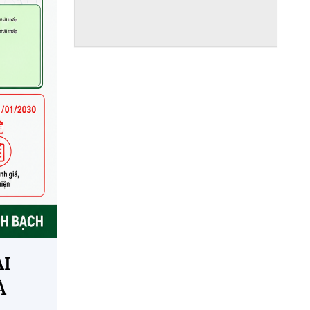
nhiệm vụ Lập hồ sơ đề xuất cấp độ các hệ
thống thông tin của Sở Nông nghiệp và
Môi trường Hà Nội
29/05/2026
Tiếp nhận và xử lý các phản ánh của công
dân, doanh nghiệp về An toàn thực phẩm
qua Tổng đài 1022 (Số điện thoại 1022 nếu
gọi từ máy điện thoại bàn/số điện thoại
024.1022 nếu gọi từ máy điện thoại di
động) - nhánh số 8)
27/05/2026
Danh sách các cơ sở, chuỗi cung ứng,
vùng sản xuất sản phẩm nông lâm thủy sản
an toàn trên địa bàn thành phố Hà Nội và
các tỉnh, thành phố cung ứng thực phẩm
trên địa bàn Hà Nội
27/05/2026
ẢI
Thông báo Ghi nhận tổ chức dịch vụ đại
À
diện quyền đối với giống cây trồng - Công
ty TNHH một thành viên Sở hữu trí tuệ VCCI