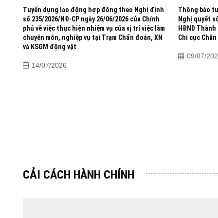
HĐ
Tuyển dụng lao động hợp đồng theo Nghị định
Thông báo tu
hị
số 235/2026/NĐ-CP ngày 26/06/2026 của Chính
Nghị quyết s
việc
phủ về việc thực hiện nhiệm vụ của vị trí việc làm
HĐND Thành p
ng
chuyên môn, nghiệp vụ tại Trạm Chẩn đoán, XN
Chi cục Chăn 
và KSGM động vật
09/07/20
14/07/2026
CẢI CÁCH HÀNH CHÍNH