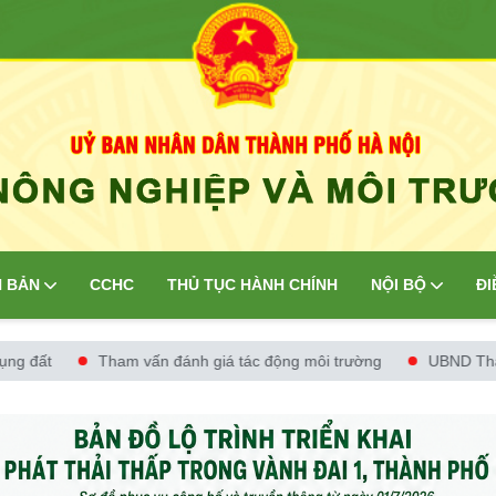
 BẢN
CCHC
THỦ TỤC HÀNH CHÍNH
NỘI BỘ
ĐI
t
Tham vấn đánh giá tác động môi trường
UBND Thành ph