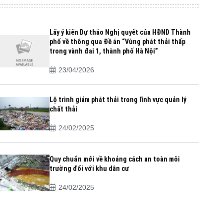
Lấy ý kiến Dự thảo Nghị quyết của HĐND Thành
phố về thông qua Đề án “Vùng phát thải thấp
trong vành đai 1, thành phố Hà Nội”
23/04/2026
Lộ trình giảm phát thải trong lĩnh vực quản lý
chất thải
24/02/2025
Quy chuẩn mới về khoảng cách an toàn môi
trường đối với khu dân cư
24/02/2025