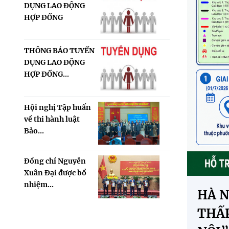
DỤNG LAO ĐỘNG
HỢP ĐỒNG
THÔNG BÁO TUYỂN
DỤNG LAO ĐỘNG
HỢP ĐỒNG...
Hội nghị Tập huấn
về thi hành luật
Bảo...
Đồng chí Nguyễn
Xuân Đại được bổ
nhiệm...
HÀ N
THẤP