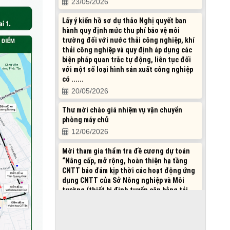
Lấy ý kiến hồ sơ dự thảo Nghị quyết ban
hành quy định mức thu phí bảo vệ môi
trường đối với nước thải công nghiệp, khí
thải công nghiệp và quy định áp dụng các
biện pháp quan trắc tự động, liên tục đối
với một số loại hình sản xuất công nghiệp
có ......
20/05/2026
Thư mời chào giá nhiệm vụ vận chuyển
phòng máy chủ
12/06/2026
Mời tham gia thẩm tra đề cương dự toán
“Nâng cấp, mở rộng, hoàn thiện hạ tầng
CNTT bảo đảm kịp thời các hoạt động ứng
dụng CNTT của Sở Nông nghiệp và Môi
trường (thiết bị định tuyến cân bằng tải,
thiết bị chuyển mạch, phần mềm diệt virus)”
01/06/2026
Mời tham gia thẩm tra đề cương dự toán